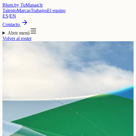
Blum
.
by TuManag3r
Talento
Marcas
Trabajos
El equipo
ES
/
EN
Contacto
Abrir menú
Volver al roster