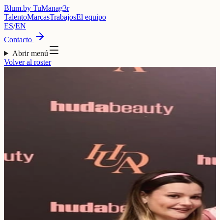
Blum
.
by TuManag3r
Talento
Marcas
Trabajos
El equipo
ES
/
EN
Contacto
Abrir menú
Volver al roster