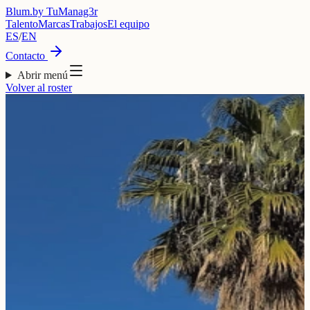
Blum
.
by TuManag3r
Talento
Marcas
Trabajos
El equipo
ES
/
EN
Contacto
Abrir menú
Volver al roster