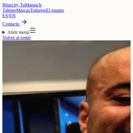
Blum
.
by TuManag3r
Talento
Marcas
Trabajos
El equipo
ES
/
EN
Contacto
Abrir menú
Volver al roster